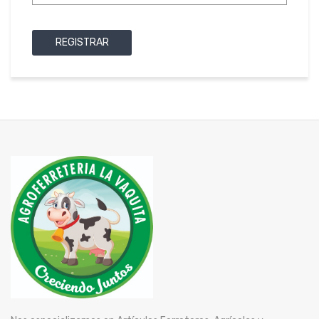
REGISTRAR