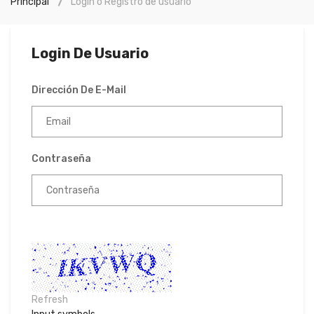
Principal
Login o Registro de usuario
Login De Usuario
Dirección De E-Mail
Contraseña
Refresh