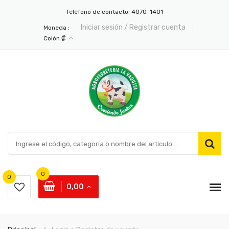
Teléfono de contacto:
4070-1401
Iniciar sesión / Registrar cuenta
Moneda :
Colón ₡
0
0
0,00