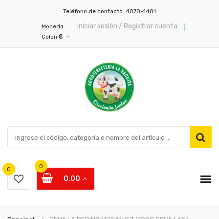
Teléfono de contacto:
4070-1401
Iniciar sesión / Registrar cuenta
Moneda :
Colón ₡
0
0
0,00