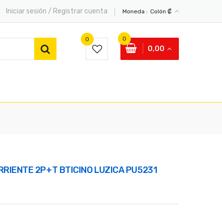
Iniciar sesión / Registrar cuenta
Moneda :
Colón ₡
0
0
0,00
RIENTE 2P+T BTICINO LUZICA PU5231