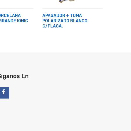
ORCELANA
APAGADOR + TOMA
APAGADO
GRANDE IONIC
POLARIZADO BLANCO
LUZ PILO
C/PLACA.
BLANCA 
ELECTRI
Siganos En