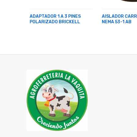
5A 125V
ADAPTADOR 1 A 3 PINES
AISLADOR CARR
O EAGLE
POLARIZADO BRICKELL
NEMA 53-1 AB