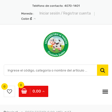
Teléfono de contacto:
4070-1401
Iniciar sesión / Registrar cuenta
Moneda :
Colón ₡
0
0
0,00