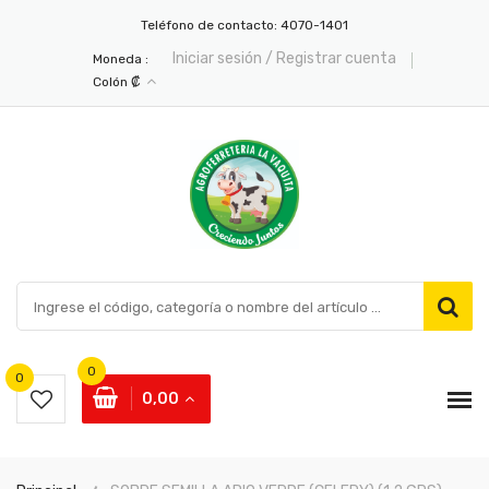
Teléfono de contacto:
4070-1401
Iniciar sesión / Registrar cuenta
Moneda :
Colón ₡
0
0
0,00