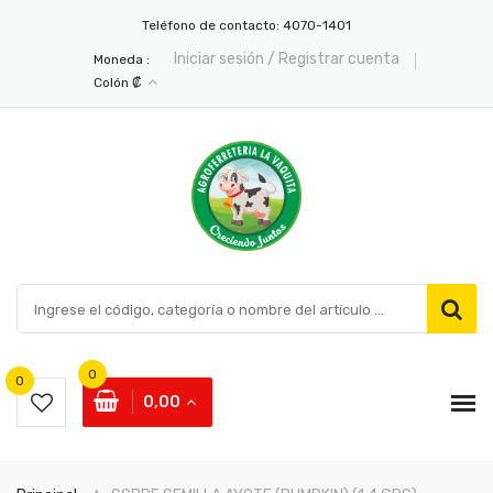
Teléfono de contacto:
4070-1401
Iniciar sesión / Registrar cuenta
Moneda :
Colón ₡
0
0
0,00